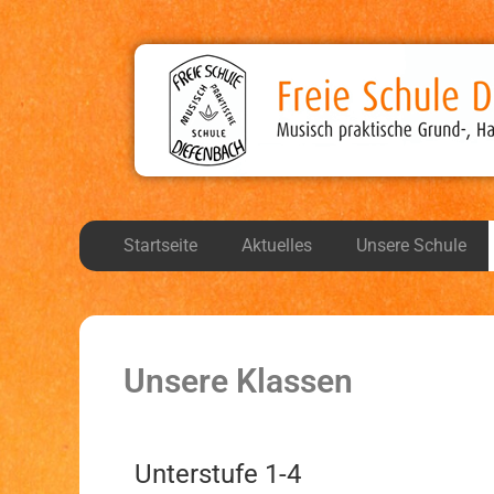
Freie Schule Diefen
Musisch, praktische Grund-, Haupt-, und Realsch
Startseite
Aktuelles
Unsere Schule
Unsere Klassen
Unterstufe 1-4