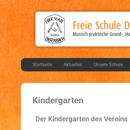
Freie Schule Diefen
Musisch, praktische Grund-, Haupt-, und Realsch
Startseite
Aktuelles
Unsere Schule
Kindergarten
Der Kindergarten des Vereins