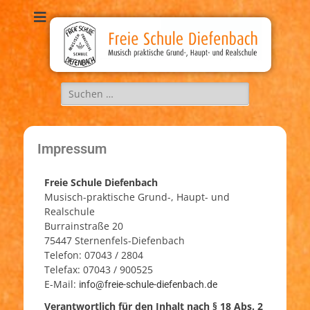
Freie Schule
Musisch, praktische Grund-, Haupt-, und Realschule
Diefenbach
Impressum
Freie Schule Diefenbach
Musisch-praktische Grund-, Haupt- und
Realschule
Burrainstraße 20
75447 Sternenfels-Diefenbach
Telefon: 07043 / 2804
Telefax: 07043 / 900525
E-Mail:
i
f@ofn
-eier
luhcs
eid-e
abnef
ed.hc
Verantwortlich für den Inhalt nach § 18 Abs. 2