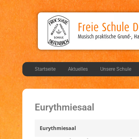
Freie Schule Diefen
Musisch, praktische Grund-, Haupt-, und Realsch
Startseite
Aktuelles
Unsere Schule
Eurythmiesaal
Eurythmiesaal