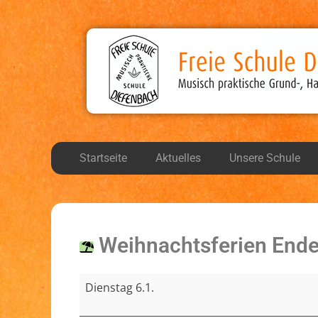
Freie Schule Diefen
Musisch, praktische Grund-, Haupt-, und Realsch
Startseite
Aktuelles
Unsere Schule
Weihnachtsferien End
Dienstag 6.1.