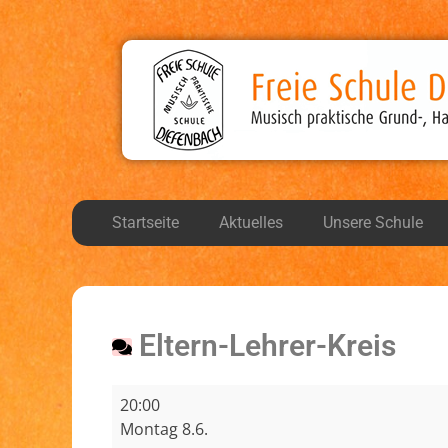
Freie Schule Diefen
Musisch, praktische Grund-, Haupt-, und Realsch
Startseite
Aktuelles
Unsere Schule
Eltern-Lehrer-Kreis
20:00
Montag 8.6.