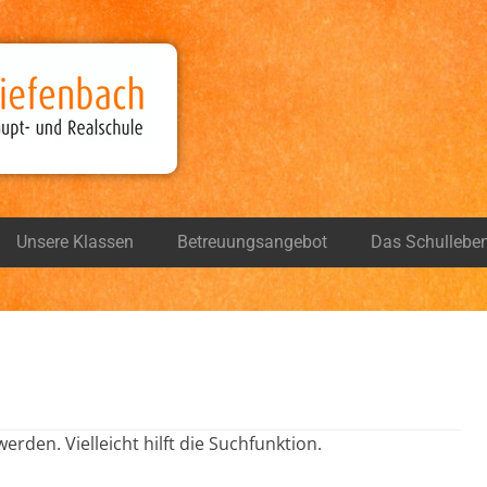
bach
ule
Unsere Klassen
Betreuungsangebot
Das Schullebe
rden. Vielleicht hilft die Suchfunktion.